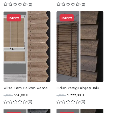
(0)
(0)
İndirim!
İndirim!
Plise Cam Balkon Perde
Odun Yanığı Ahşap Jaluzi
Parlak Açık Kahve
Perde JA017
550,00TL
1.999,00TL
0,00TL
0,00TL
(0)
(0)