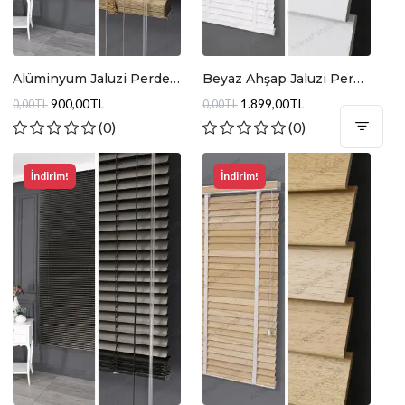
Alüminyum Jaluzi Perde
Beyaz Ahşap Jaluzi Perde
Altın Simli
JA001
900,00TL
1.899,00TL
0,00TL
0,00TL
Filt
(0)
(0)
İndirim!
İndirim!