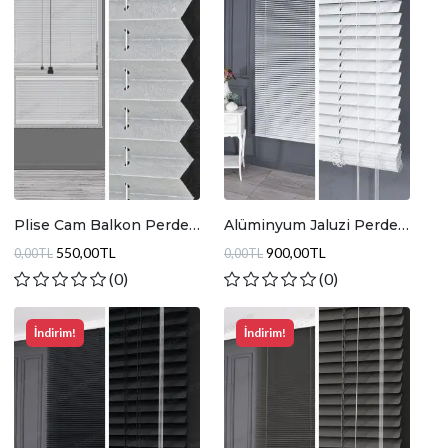
Plise Cam Balkon Perde
Alüminyum Jaluzi Perde
Parlak Açık Gri
Optik Beyaz
550,00TL
900,00TL
0,00TL
0,00TL
(0)
(0)
İndirim!
İndirim!