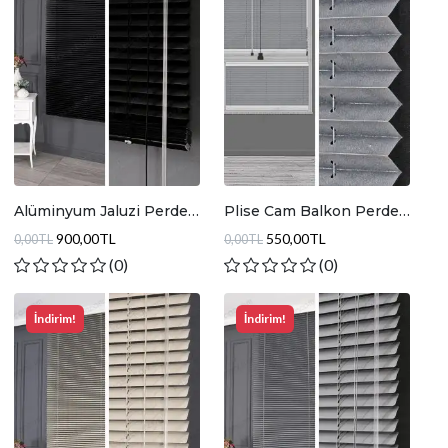
Alüminyum Jaluzi Perde
Plise Cam Balkon Perde
Siyah
Parlak Gri
900,00TL
550,00TL
0,00TL
0,00TL
(0)
(0)
İndirim!
İndirim!