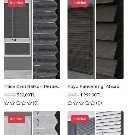
İndirim!
İndirim!
Plise Cam Balkon Perde
Koyu Kahverengi Ahşap
Parlak Koyu Gri
Jaluzi Perde JA014
550,00TL
1.999,00TL
0,00TL
0,00TL
(0)
(0)
İndirim!
İndirim!