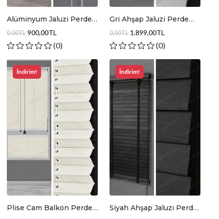
Alüminyum Jaluzi Perde
Gri Ahşap Jaluzi Perde
Çakıl Taşı
JA005
900,00TL
1.899,00TL
0,00TL
0,00TL
(0)
(0)
İndirim!
İndirim!
Plise Cam Balkon Perde
Siyah Ahşap Jaluzi Perde
Parlak Ekru
JA008