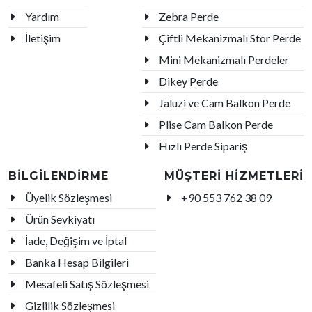
Yardım
Zebra Perde
İletişim
Çiftli Mekanizmalı Stor Perde
Mini Mekanizmalı Perdeler
Dikey Perde
Jaluzi ve Cam Balkon Perde
Plise Cam Balkon Perde
Hızlı Perde Sipariş
BİLGİLENDİRME
MÜŞTERİ HİZMETLERİ
Üyelik Sözleşmesi
+90 553 762 38 09
Ürün Sevkiyatı
İade, Değişim ve İptal
Banka Hesap Bilgileri
Mesafeli Satış Sözleşmesi
Gizlilik Sözleşmesi