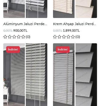
Alüminyum Jaluzi Perde
Krem Ahşap Jaluzi Perde
Gümüş Simli
JA002
900,00TL
1.899,00TL
0,00TL
0,00TL
(0)
(0)
İndirim!
İndirim!