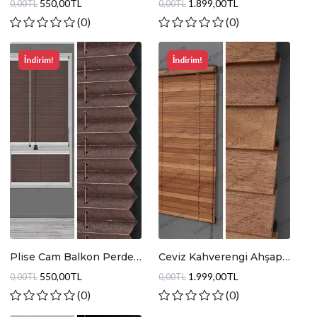
550,00TL
1.899,00TL
0,00TL
0,00TL
(0)
(0)
İndirim!
İndirim!
Plise Cam Balkon Perde
Ceviz Kahverengi Ahşap
Parlak Koyu Kahve
Jaluzi Perde JA018
550,00TL
1.999,00TL
0,00TL
0,00TL
(0)
(0)