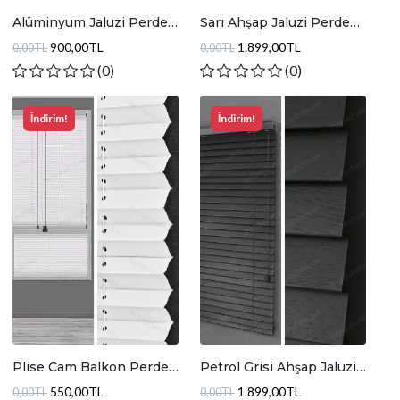
Alüminyum Jaluzi Perde
Sarı Ahşap Jaluzi Perde
Haki Simli
JA003
900,00TL
1.899,00TL
0,00TL
0,00TL
(0)
(0)
İndirim!
İndirim!
Plise Cam Balkon Perde
Petrol Grisi Ahşap Jaluzi
Parlak Beyaz
Perde JA007
550,00TL
1.899,00TL
0,00TL
0,00TL