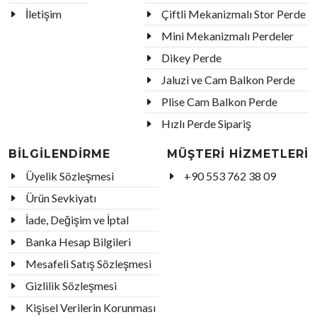
İletişim
Çiftli Mekanizmalı Stor Perde
Mini Mekanizmalı Perdeler
Dikey Perde
Jaluzi ve Cam Balkon Perde
Plise Cam Balkon Perde
Hızlı Perde Sipariş
BİLGİLENDİRME
MÜŞTERİ HİZMETLERİ
Üyelik Sözleşmesi
+90 553 762 38 09
Ürün Sevkiyatı
İade, Değişim ve İptal
Banka Hesap Bilgileri
Mesafeli Satış Sözleşmesi
Gizlilik Sözleşmesi
Kişisel Verilerin Korunması