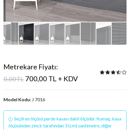
Metrekare Fiyatı:
700,00 TL + KDV
0,00TL
Model Kodu:
J 7016
Seçili en ölçüsü perde kasası dahil ölçüdür. Kumaş, kasa
ölçüsünden zincir tarafından 3 (cm) santimetre, diğer